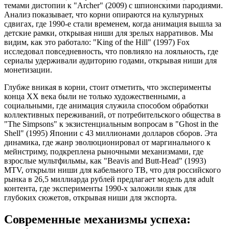
темами дистопии к "Archer" (2009) с шпионскими пародиями.
Анализ показывает, что корни опираются на культурных
сдвигах, где 1990-е стали временем, когда анимация вышла за
детские рамки, открывая ниши для зрелых нарративов. Мы
видим, как это работало: "King of the Hill" (1997) Fox
исследовал повседневность, что повлияло на лояльность, где
сериалы удерживали аудиторию годами, открывая ниши для
монетизации.
Глубже вникая в корни, стоит отметить, что эксперименты
конца XX века были не только художественными, а
социальными, где анимация служила способом обработки
коллективных переживаний, от потребительского общества в
"The Simpsons" к экзистенциальным вопросам в "Ghost in the
Shell" (1995) Японии с 43 миллионами долларов сборов. Эта
динамика, где жанр эволюционировал от маргинального к
мейнстриму, подкреплена рыночными механизмами, где
взрослые мультфильмы, как "Beavis and Butt-Head" (1993)
MTV, открыли ниши для кабельного ТВ, что для российского
рынка в 26,5 миллиарда рублей предлагает модель для adult
контента, где эксперименты 1990-х заложили язык для
глубоких сюжетов, открывая ниши для экспорта.
Современные механизмы успеха: