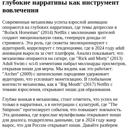
глубокие нарративы как инструмент
вовлечения
Современные механизмы успеха взрослой анимации
опираются на глубоких нарративах, где темы депрессии в
"BoJack Horseman" (2014) Netflix с миллионами зрителей
создают эмоциональную связь, генерируя доходы от
стриминга. Эта роль, где сюжеты эволюционируют с
аудиторией, коррелирует с тенденциями, где в 2024 году adult
анимация выросла за счет платформ. Анализ показывает, что
механизмы опираются на сатире, где "Rick and Morty" (2013)
Adult Swim с sci-fi элементами набрал миллиарды просмотров,
открывая ниши для мерча. Мы видим, как это работает:
"Archer" (2009) с шпионскими пародиями удерживает
аудиторию, что усиливает монетизацию. В глобальном
контексте механизмы, как в "Big Mouth" (2017) Netflix с
темами взросления, открывают ниши для образования.
Глубже вникая в механизмы, стоит отметить, что успех не
только в нарративах, а в интеграции с культурой, где "The
Simpsons" прогнозирует события, что повышает лояльность.
Эта динамика, где взрослые мультфильмы открывают ниши
для диалога, подкреплена данными, где в 2024 году жанр
вырос, что для России открывает ниши. Давайте разберем