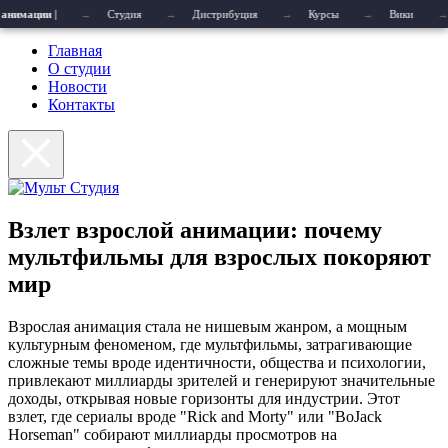
 анимации |
Меню
→
Студия
→
Дистрибуция
→
Курсы
→
Вики
→
Главная
О студии
Новости
Контакты
Взлет взрослой анимации: почему
мультфильмы для взрослых покоряют
мир
Взрослая анимация стала не нишевым жанром, а мощным
культурным феноменом, где мультфильмы, затрагивающие
сложные темы вроде идентичности, общества и психологии,
привлекают миллиарды зрителей и генерируют значительные
доходы, открывая новые горизонты для индустрии. Этот
взлет, где сериалы вроде "Rick and Morty" или "BoJack
Horseman" собирают миллиарды просмотров на