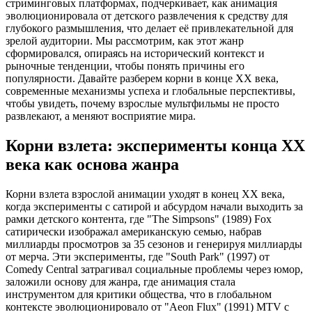
стриминговых платформах, подчеркивает, как анимация
эволюционировала от детского развлечения к средству для
глубокого размышления, что делает её привлекательной для
зрелой аудитории. Мы рассмотрим, как этот жанр
сформировался, опираясь на исторический контекст и
рыночные тенденции, чтобы понять причины его
популярности. Давайте разберем корни в конце XX века,
современные механизмы успеха и глобальные перспективы,
чтобы увидеть, почему взрослые мультфильмы не просто
развлекают, а меняют восприятие мира.
Корни взлета: эксперименты конца XX
века как основа жанра
Корни взлета взрослой анимации уходят в конец XX века,
когда эксперименты с сатирой и абсурдом начали выходить за
рамки детского контента, где "The Simpsons" (1989) Fox
сатирически изображал американскую семью, набрав
миллиарды просмотров за 35 сезонов и генерируя миллиарды
от мерча. Эти эксперименты, где "South Park" (1997) от
Comedy Central затрагивал социальные проблемы через юмор,
заложили основу для жанра, где анимация стала
инструментом для критики общества, что в глобальном
контексте эволюционировало от "Aeon Flux" (1991) MTV с